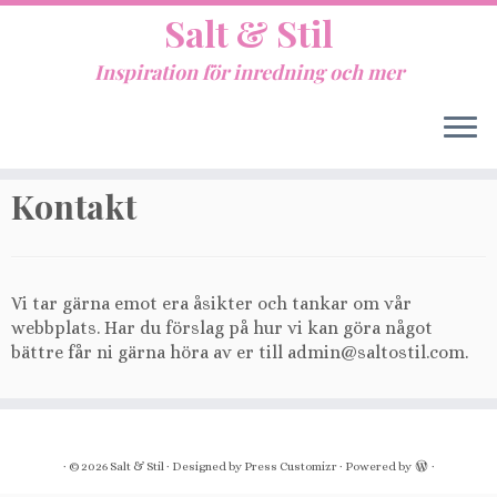
Salt & Stil
Inspiration för inredning och mer
Hem
»
Kontakt
Kontakt
Vi tar gärna emot era åsikter och tankar om vår
webbplats. Har du förslag på hur vi kan göra något
bättre får ni gärna höra av er till admin@saltostil.com.
·
© 2026
Salt & Stil
·
Designed by
Press Customizr
·
Powered by
·