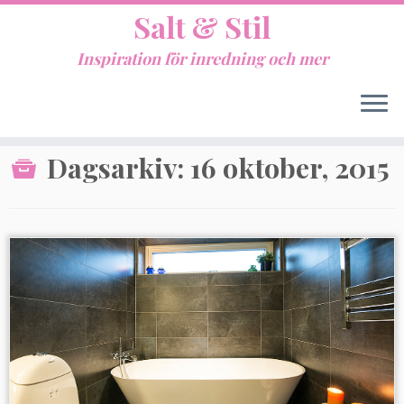
Salt & Stil
Inspiration för inredning och mer
Hem
»
2015
»
oktober
»
16
Dagsarkiv:
16 oktober, 2015