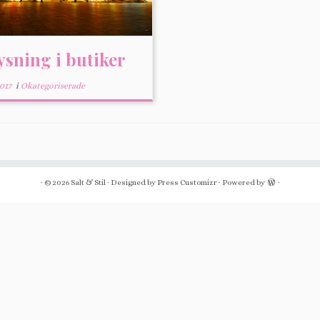
ysning i butiker
2017
i
Okategoriserade
·
© 2026
Salt & Stil
·
Designed by
Press Customizr
·
Powered by
·