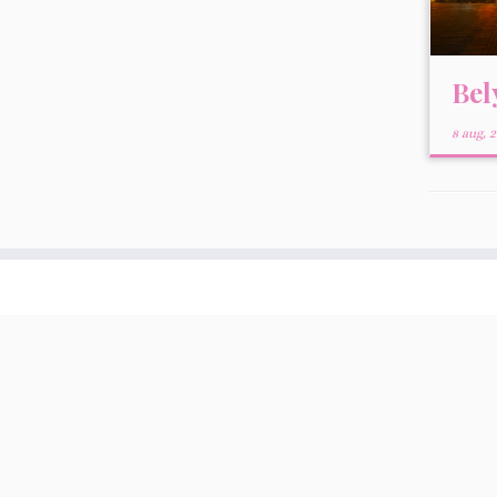
Bel
8 aug, 